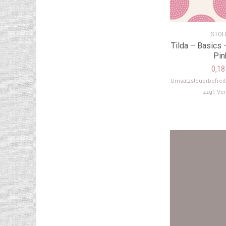
STOF
Tilda – Basics 
Pin
0,1
Umsatzsteuerbefrei
zzgl.
Ve