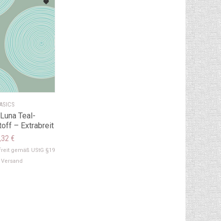
ASICS
 Luna Teal-
off – Extrabreit
,32
€
reit gemäß UStG §19
.
Versand