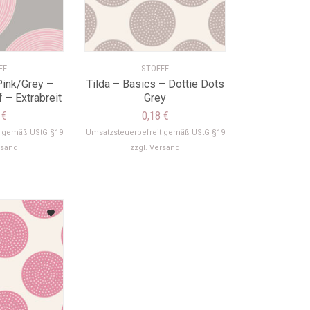
FE
STOFFE
Pink/Grey –
Tilda – Basics – Dottie Dots
 – Extrabreit
Grey
2
€
0,18
€
t gemäß UStG §19
Umsatzsteuerbefreit gemäß UStG §19
rsand
zzgl.
Versand