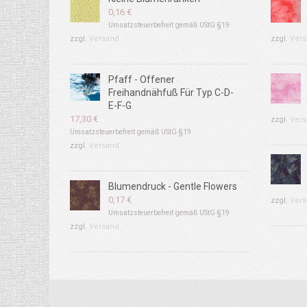
0,16
€
Umsatzsteuerbefreit gemäß UStG §19
zzgl.
Versand
zzgl.
Vers
Pfaff - Offener
Freihandnähfuß Für Typ C-D-
E-F-G
17,30
€
zzgl.
Vers
Umsatzsteuerbefreit gemäß UStG §19
zzgl.
Versand
Blumendruck - Gentle Flowers
0,17
€
zzgl.
Vers
Umsatzsteuerbefreit gemäß UStG §19
zzgl.
Versand