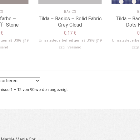
CS
BASICS
B
tfarbe –
Tilda – Basics – Solid Fabric
Tilda – Ba
f- Stone
Grey Cloud
Dots N
1
€
0,17
€
0
t gemäß UStG §19
Umsatzsteuerbefreit gemäß UStG §19
Umsatzsteuerbef
rsand
zzgl.
Versand
zzgl
Nach
nisse 1 – 12 von 90 werden angezeigt
Aktualität
sortiert
Marble Mania Cor