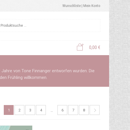
Wunschliste |
Mein Konto
0,00
€
der Jahre von Tone Finnanger entworfen wurden. Die
den Frühling willkommen.
1
2
3
4
6
7
8
…