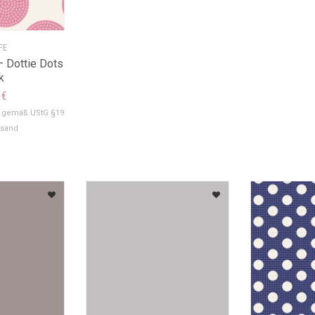
FE
– Dottie Dots
k
8
€
t gemäß UStG §19
rsand