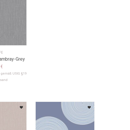
FE
hambray-Grey
9
€
t gemäß UStG §19
rsand