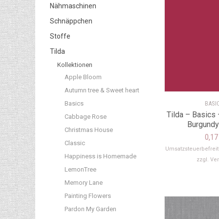
Nähmaschinen
Schnäppchen
Stoffe
Tilda
Kollektionen
Apple Bloom
Autumn tree & Sweet heart
Basics
BASI
Tilda – Basics 
Cabbage Rose
Burgundy
Christmas House
0,1
Classic
Umsatzsteuerbefrei
Happiness is Homemade
zzgl.
Ve
LemonTree
Memory Lane
Painting Flowers
Pardon My Garden