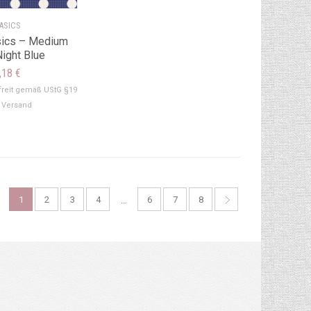
ASICS
sics – Medium
ight Blue
,18
€
reit gemäß UStG §19
.
Versand
1
2
3
4
6
7
8
…