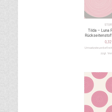
STOF
Tilda – Luna 
Rückseitenstoff
0,3
Umsatzsteuerbefrei
zzgl.
Ve