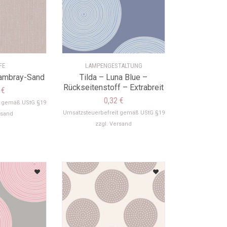
FE
LAMPENGESTALTUNG
hambray-Sand
Tilda – Luna Blue –
Rückseitenstoff – Extrabreit
9
€
0,32
€
t gemäß UStG §19
Umsatzsteuerbefreit gemäß UStG §19
rsand
zzgl.
Versand