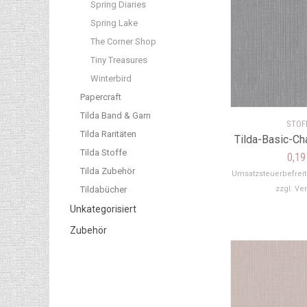
Spring Diaries
Spring Lake
The Corner Shop
Tiny Treasures
Winterbird
Papercraft
Tilda Band & Garn
STOF
Tilda Raritäten
Tilda-Basic-C
Tilda Stoffe
0,1
Tilda Zubehör
Umsatzsteuerbefrei
Tildabücher
zzgl.
Ve
Unkategorisiert
Zubehör