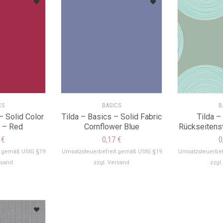
CS
BASICS
B
– Solid Color
Tilda – Basics – Solid Fabric
Tilda –
 – Red
Cornflower Blue
Rückseitenst
7
€
0,17
€
0
t gemäß UStG §19
Umsatzsteuerbefreit gemäß UStG §19
Umsatzsteuerbef
rsand
zzgl.
Versand
zzgl