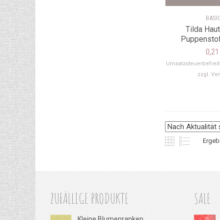
BASI
Tilda Hau
Puppenstof
0,2
Umsatzsteuerbefrei
zzgl.
Ve
Ergeb
ZUFÄLLIGE PRODUKTE
SALE
Kleine Blumenranken