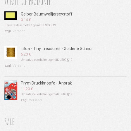
ZUFÄLLIGE PRODUKTE
Gelber Baumwolljerseystoff
0,14
€
Umsatzsteuerbefreit gemäß UStG §19
zzgl.
Versand
Tilda - Tiny Treasures - Goldene Schnur
6,20
€
Umsatzsteuerbefreit gemäß UStG §19
zzgl.
Versand
Prym Druckknöpfe - Anorak
11,20
€
Umsatzsteuerbefreit gemäß UStG §19
zzgl.
Versand
SALE