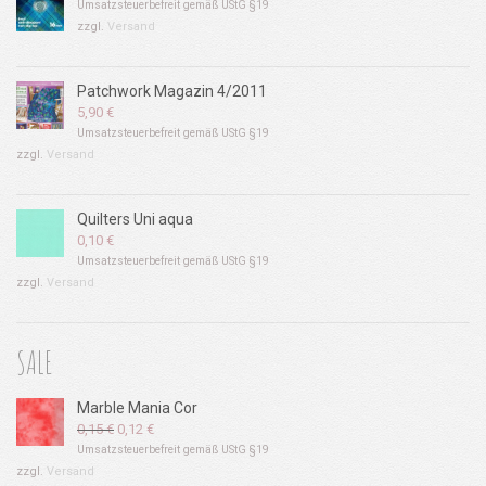
Umsatzsteuerbefreit gemäß UStG §19
zzgl.
Versand
Patchwork Magazin 4/2011
5,90
€
Umsatzsteuerbefreit gemäß UStG §19
zzgl.
Versand
Quilters Uni aqua
0,10
€
Umsatzsteuerbefreit gemäß UStG §19
zzgl.
Versand
SALE
Marble Mania Cor
Ursprünglicher
Aktueller
0,15
€
0,12
€
Preis
Preis
Umsatzsteuerbefreit gemäß UStG §19
war:
ist:
zzgl.
Versand