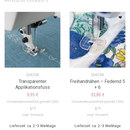
QUILTEN
QUILTEN
Transparenter
Freihandnähen – Federnd 5
Applikationsfuss
+ 6
9,95
€
33,80
€
Umsatzsteuerbefreit gemäß UStG
Umsatzsteuerbefreit gemäß UStG
§19
§19
zzgl.
Versand
zzgl.
Versand
Lieferzeit: ca. 2–3 Werktage
Lieferzeit: ca. 2–3 Werktage