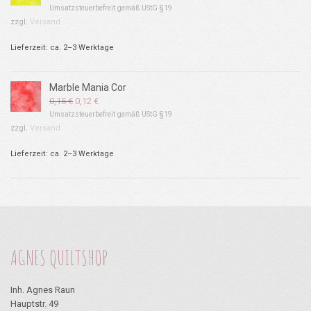
Preis
Preis
Umsatzsteuerbefreit gemäß UStG §19
war:
ist:
zzgl.
Versand
0,15 €
0,12 €.
Lieferzeit: ca. 2–3 Werktage
Marble Mania Cor
Ursprünglicher
Aktueller
0,15
€
0,12
€
Preis
Preis
Umsatzsteuerbefreit gemäß UStG §19
war:
ist:
zzgl.
Versand
0,15 €
0,12 €.
Lieferzeit: ca. 2–3 Werktage
AGNES QUILTSHOP
Inh. Agnes Raun
Hauptstr. 49