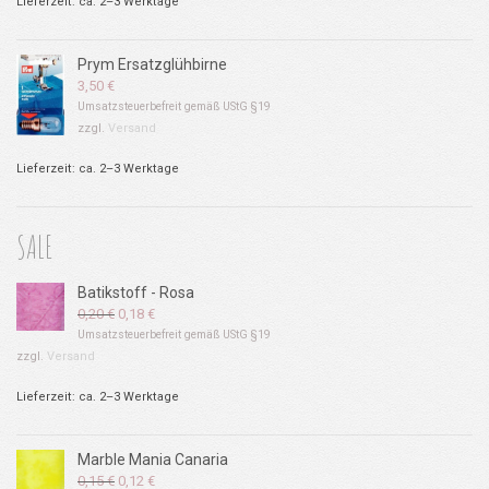
Lieferzeit: ca. 2–3 Werktage
Prym Ersatzglühbirne
3,50
€
Umsatzsteuerbefreit gemäß UStG §19
zzgl.
Versand
Lieferzeit: ca. 2–3 Werktage
SALE
Batikstoff - Rosa
Ursprünglicher
Aktueller
0,20
€
0,18
€
Preis
Preis
Umsatzsteuerbefreit gemäß UStG §19
war:
ist:
zzgl.
Versand
0,20 €
0,18 €.
Lieferzeit: ca. 2–3 Werktage
Marble Mania Canaria
Ursprünglicher
Aktueller
0,15
€
0,12
€