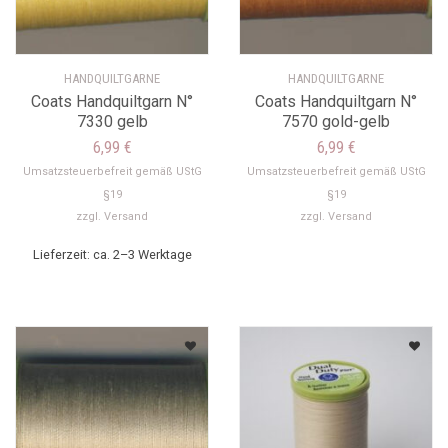
HANDQUILTGARNE
HANDQUILTGARNE
Coats Handquiltgarn N°
Coats Handquiltgarn N°
7330 gelb
7570 gold-gelb
6,99
€
6,99
€
Umsatzsteuerbefreit gemäß UStG
Umsatzsteuerbefreit gemäß UStG
§19
§19
zzgl.
Versand
zzgl.
Versand
Lieferzeit: ca. 2–3 Werktage