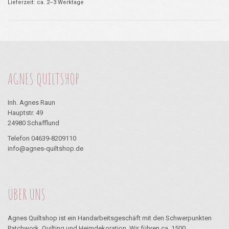
Lieferzeit: ca. 2–3 Werktage
AGNES QUILTSHOP
Inh. Agnes Raun
Hauptstr. 49
24980 Schafflund
Telefon 04639-8209110
info@agnes-quiltshop.de
ÜBER UNS
Agnes Quiltshop ist ein Handarbeitsgeschäft mit den Schwerpunkten
Patchwork, Quilting und Heimdekoration. Wir führen ca. 1500