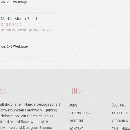
: ca. 2–3 Werktage
Marble Mania Ballet
Ursprünglicher
Aktueller
0,15
€
0,12
€
Preis
Preis
Umsatzsteuerbefreit gemäß UStG §19
war:
ist:
and
0,15 €
0,12 €.
: ca. 2–3 Werktage
UNS
LINKS
iltshop ist ein Handarbeitsgeschäft
AGBS
ÜBER UNS
Schwerpunkten Patchwork, Quilting
DATENSCHUTZ
AKTUELLES
dekoration. Wir führen ca. 1500
WIDERRUF
VERSAND & 
kstoffe und Baumwollstoffe
r Marken und Designer. Ebenso
KONTAKT
ZAHLUNGSW