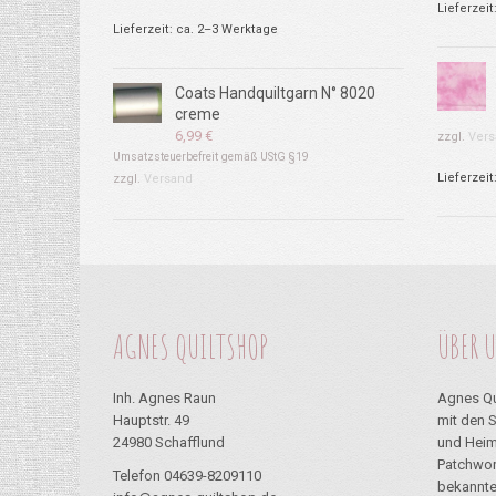
Lieferzeit
Lieferzeit: ca. 2–3 Werktage
Coats Handquiltgarn N° 8020
creme
6,99
€
zzgl.
Vers
Umsatzsteuerbefreit gemäß UStG §19
Lieferzeit
zzgl.
Versand
AGNES QUILTSHOP
ÜBER 
Inh. Agnes Raun
Agnes Qu
Hauptstr. 49
mit den 
24980 Schafflund
und Heim
Patchwor
Telefon 04639-8209110
bekannte