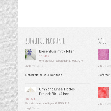
ZUFÄLLIGE PRODUKTE
SALE
Biesenfuss mit 7 Rillen
11,90
€
Umsatzsteuerbefreit gemäß UStG §19
zzgl.
Versand
zzgl.
Vers
Lieferzeit: ca. 2–3 Werktage
Lieferzeit
Omnigrid Lineal Flottes
Dreieck für 1/4 inch
16,00
€
Umsatzsteuerbefreit gemäß UStG §19
zzgl.
Vers
zzgl.
Versand