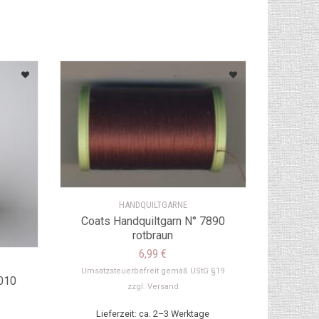
HANDQUILTGARNE
Coats Handquiltgarn N° 7890
rotbraun
6,99
€
Umsatzsteuerbefreit gemäß UStG §19
8010
zzgl.
Versand
Lieferzeit: ca. 2–3 Werktage