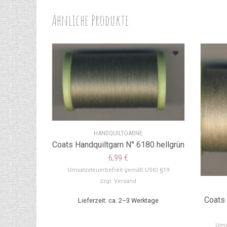
Ähnliche Produkte
HANDQUILTGARNE
Coats Handquiltgarn N° 6180 hellgrün
6,99
€
Umsatzsteuerbefreit gemäß UStG §19
zzgl.
Versand
Coats 
Lieferzeit: ca. 2–3 Werktage
Ums