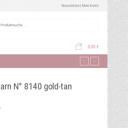
Wunschliste |
Mein Konto
0,00
€
arn N° 8140 gold-tan
9