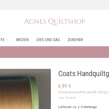
FFE
MEDIEN
DIES UND DAS
ZUBEHÖR
Coats Handquiltg
6,99
€
Umsatzsteuerbefreit gemäß UStG §1
zzgl.
Versand
Lieferzeit: ca. 2–3 Werktage