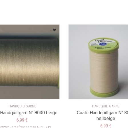
HANDQUILTGARNE
HANDQUILTGARNE
Handquiltgarn N° 8030 beige
Coats Handquiltgarn N° 
hellbeige
6,99
€
6,99
€
atzsteuerbefreit gemäß UStG §19