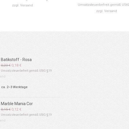
Umsatzsteuerbefreit gemäß UStG
zzgl.
Versand
zzgl.
Versand
Batikstoff - Rosa
Ursprünglicher
Aktueller
0,20
€
0,18
€
Preis
Preis
Umsatzsteuerbefreit gemäß UStG §19
war:
ist:
and
0,20 €
0,18 €.
: ca. 2–3 Werktage
Marble Mania Cor
Ursprünglicher
Aktueller
0,15
€
0,12
€
Preis
Preis
Umsatzsteuerbefreit gemäß UStG §19
war:
ist:
and
0,15 €
0,12 €.