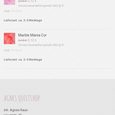
Ursprünglicher
Aktueller
0,15
€
0,12
€
Preis
Preis
Umsatzsteuerbefreit gemäß UStG §19
war:
ist:
zzgl.
Versand
0,15 €
0,12 €.
Lieferzeit: ca. 2–3 Werktage
Marble Mania Cor
Ursprünglicher
Aktueller
0,15
€
0,12
€
Preis
Preis
Umsatzsteuerbefreit gemäß UStG §19
war:
ist:
zzgl.
Versand
0,15 €
0,12 €.
Lieferzeit: ca. 2–3 Werktage
AGNES QUILTSHOP
Inh. Agnes Raun