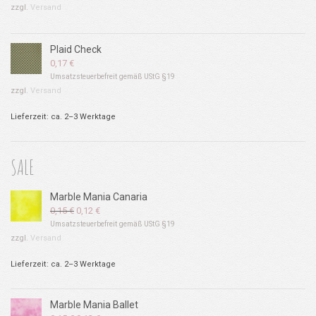
zzgl.
Versand
Plaid Check
0,17
€
Umsatzsteuerbefreit gemäß UStG §19
zzgl.
Versand
Lieferzeit: ca. 2–3 Werktage
SALE
Marble Mania Canaria
Ursprünglicher
Aktueller
0,15
€
0,12
€
Preis
Preis
Umsatzsteuerbefreit gemäß UStG §19
war:
ist:
zzgl.
Versand
0,15 €
0,12 €.
Lieferzeit: ca. 2–3 Werktage
Marble Mania Ballet