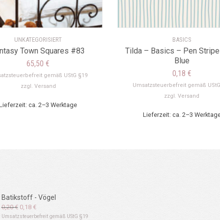
UNKATEGORISIERT
BASICS
ntasy Town Squares #83
Tilda – Basics – Pen Stripe
Blue
65,50
€
0,18
€
atzsteuerbefreit gemäß UStG §19
Umsatzsteuerbefreit gemäß UStG
zzgl.
Versand
zzgl.
Versand
Lieferzeit: ca. 2–3 Werktage
Lieferzeit: ca. 2–3 Werktag
Batikstoff - Vögel
Ursprünglicher
Aktueller
0,20
€
0,18
€
Preis
Preis
Umsatzsteuerbefreit gemäß UStG §19