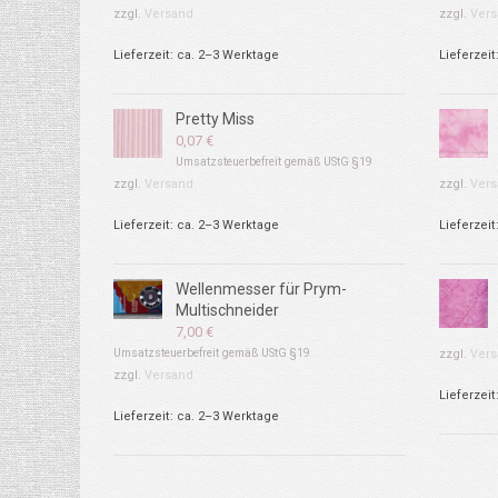
zzgl.
Versand
zzgl.
Vers
Lieferzeit: ca. 2–3 Werktage
Lieferzeit
Pretty Miss
0,07
€
Umsatzsteuerbefreit gemäß UStG §19
zzgl.
Versand
zzgl.
Vers
Lieferzeit: ca. 2–3 Werktage
Lieferzeit
Wellenmesser für Prym-
Multischneider
7,00
€
Umsatzsteuerbefreit gemäß UStG §19
zzgl.
Vers
zzgl.
Versand
Lieferzeit
Lieferzeit: ca. 2–3 Werktage