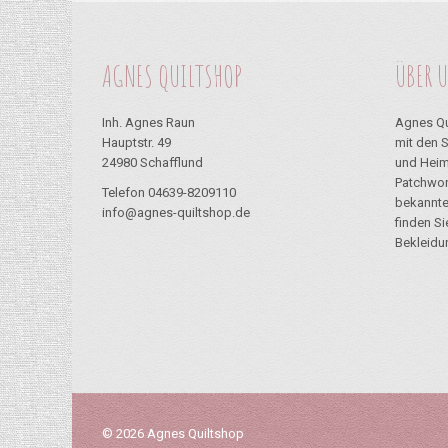
AGNES QUILTSHOP
ÜBER 
Inh. Agnes Raun
Agnes Qu
Hauptstr. 49
mit den 
24980 Schafflund
und Heim
Patchwor
Telefon 04639-8209110
bekannte
info@agnes-quiltshop.de
finden S
Bekleidu
© 2026 Agnes Quiltshop