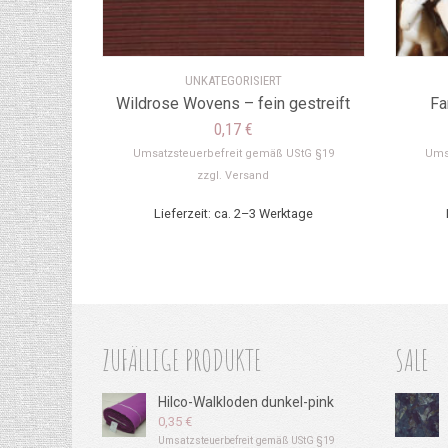
UNKATEGORISIERT
Wildrose Wovens – fein gestreift
Fa
0,17
€
Umsatzsteuerbefreit gemäß UStG §19
Ums
zzgl.
Versand
Lieferzeit: ca. 2–3 Werktage
ZUFÄLLIGE PRODUKTE
SALE
Hilco-Walkloden dunkel-pink
0,35
€
Umsatzsteuerbefreit gemäß UStG §19