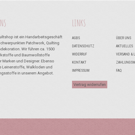
UNS
LINKS
iltshop ist ein Handarbeitsgeschäft
AGBS
ÜBER UNS
Schwerpunkten Patchwork, Quilting
DATENSCHUTZ
AKTUELLES
dekoration. Wir führen ca. 1500
WIDERRUF
VERSAND & 
kstoffe und Baumwollstoffe
r Marken und Designer. Ebenso
KONTAKT
ZAHLUNGSW
ie Leinenstoffe, Walkloden und
IMPRESSUM
FAQ
ngsstoffe in unserem Angebot.
Vertrag widerrufen