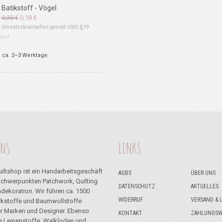
Batikstoff - Vögel
Ursprünglicher
Aktueller
0,20
€
0,18
€
Preis
Preis
Umsatzsteuerbefreit gemäß UStG §19
war:
ist:
and
0,20 €
0,18 €.
: ca. 2–3 Werktage
UNS
LINKS
iltshop ist ein Handarbeitsgeschäft
AGBS
ÜBER UNS
Schwerpunkten Patchwork, Quilting
DATENSCHUTZ
AKTUELLES
dekoration. Wir führen ca. 1500
WIDERRUF
VERSAND & 
kstoffe und Baumwollstoffe
r Marken und Designer. Ebenso
KONTAKT
ZAHLUNGSW
ie Leinenstoffe, Walkloden und