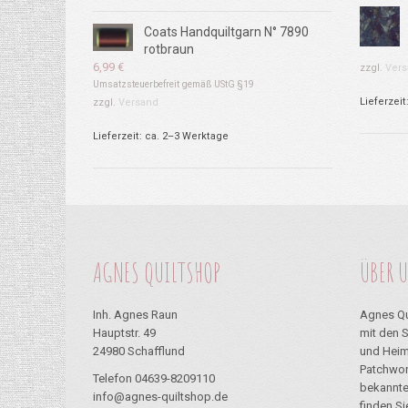
Coats Handquiltgarn N° 7890
rotbraun
6,99
€
zzgl.
Vers
Umsatzsteuerbefreit gemäß UStG §19
Lieferzeit
zzgl.
Versand
Lieferzeit: ca. 2–3 Werktage
AGNES QUILTSHOP
ÜBER 
Inh. Agnes Raun
Agnes Qu
Hauptstr. 49
mit den 
24980 Schafflund
und Heim
Patchwor
Telefon 04639-8209110
bekannte
info@agnes-quiltshop.de
finden S