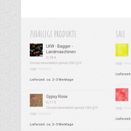
ZUFÄLLIGE PRODUKTE
SALE
LKW - Bagger -
Landmaschinen
0,18
€
Umsatzsteuerbefreit gemäß UStG §19
zzgl.
Vers
zzgl.
Versand
Lieferzeit
Lieferzeit: ca. 2–3 Werktage
Gypsy Rose
0,17
€
Umsatzsteuerbefreit gemäß UStG §19
zzgl.
Vers
zzgl.
Versand
Lieferzeit
Lieferzeit: ca. 2–3 Werktage