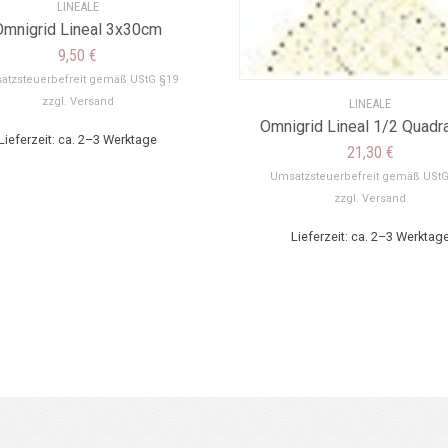
LINEALE
Omnigrid Lineal 3x30cm
9,50
€
atzsteuerbefreit gemäß UStG §19
zzgl.
Versand
LINEALE
Omnigrid Lineal 1/2 Quadr
Lieferzeit: ca. 2–3 Werktage
21,30
€
Umsatzsteuerbefreit gemäß UStG
zzgl.
Versand
Lieferzeit: ca. 2–3 Werktag