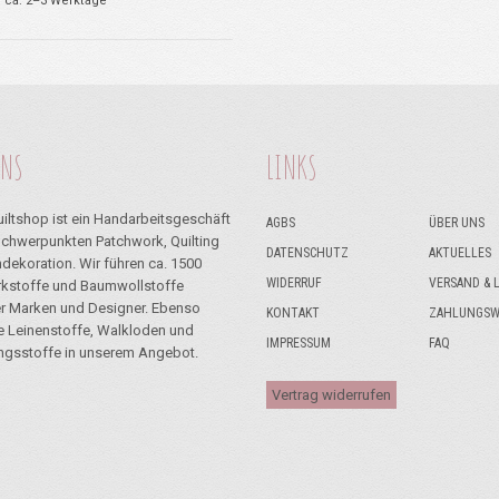
: ca. 2–3 Werktage
UNS
LINKS
iltshop ist ein Handarbeitsgeschäft
AGBS
ÜBER UNS
Schwerpunkten Patchwork, Quilting
DATENSCHUTZ
AKTUELLES
dekoration. Wir führen ca. 1500
WIDERRUF
VERSAND & 
kstoffe und Baumwollstoffe
r Marken und Designer. Ebenso
KONTAKT
ZAHLUNGSW
ie Leinenstoffe, Walkloden und
IMPRESSUM
FAQ
ngsstoffe in unserem Angebot.
Vertrag widerrufen