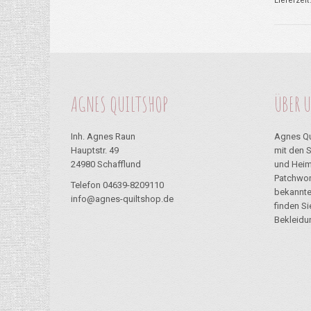
Lieferzeit
AGNES QUILTSHOP
ÜBER 
Inh. Agnes Raun
Agnes Qu
Hauptstr. 49
mit den 
24980 Schafflund
und Heim
Patchwor
Telefon 04639-8209110
bekannte
info@agnes-quiltshop.de
finden S
Bekleidu