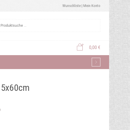
Wunschliste |
Mein Konto
0,00
€
 15x60cm
9