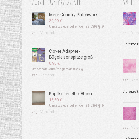
ZUFÄLLIGE PRODUKTE
SALE
Mere Country Patchwork
26,50
€
Umsatzsteuerbefreit gemäß UStG §19
zzgl.
Versand
zzgl.
Vers
Lieferzeit
Clover Adapter-
Bügeleisenspitze groß
8,90
€
Umsatzsteuerbefreit gemäß UStG §19
zzgl.
Versand
zzgl.
Vers
Lieferzeit
Kopfkissen 40 x 80cm
16,50
€
Umsatzsteuerbefreit gemäß UStG §19
zzgl.
Versand
zzgl.
Vers