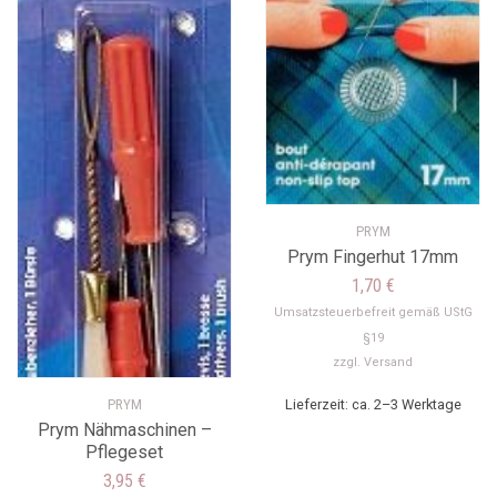
PRYM
Prym Fingerhut 17mm
1,70
€
Umsatzsteuerbefreit gemäß UStG
§19
zzgl.
Versand
Lieferzeit: ca. 2–3 Werktage
PRYM
Prym Nähmaschinen –
Pflegeset
3,95
€