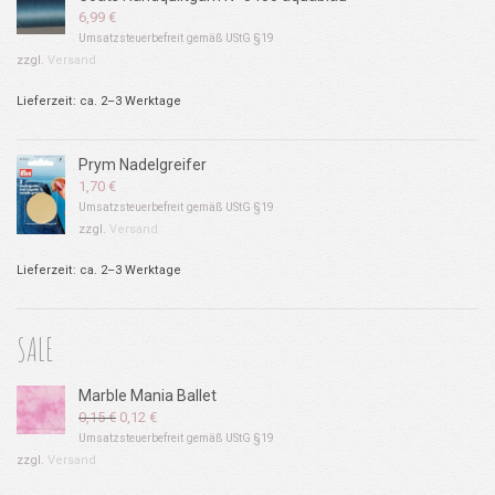
6,99
€
Umsatzsteuerbefreit gemäß UStG §19
zzgl.
Versand
Lieferzeit: ca. 2–3 Werktage
Prym Nadelgreifer
1,70
€
Umsatzsteuerbefreit gemäß UStG §19
zzgl.
Versand
Lieferzeit: ca. 2–3 Werktage
SALE
Marble Mania Ballet
Ursprünglicher
Aktueller
0,15
€
0,12
€
Preis
Preis
Umsatzsteuerbefreit gemäß UStG §19
war:
ist:
zzgl.
Versand
0,15 €
0,12 €.