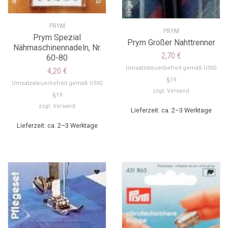
PRYM
PRYM
Prym Spezial
Prym Großer Nahttrenner
Nähmaschinennadeln, Nr.
2,70
€
60-80
Umsatzsteuerbefreit gemäß UStG
4,20
€
§19
Umsatzsteuerbefreit gemäß UStG
zzgl.
Versand
§19
zzgl.
Versand
Lieferzeit: ca. 2–3 Werktage
Lieferzeit: ca. 2–3 Werktage