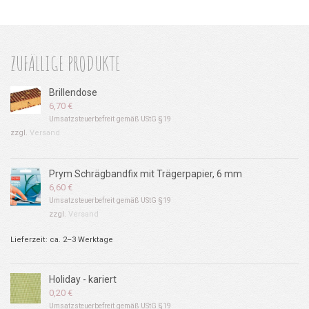
ZUFÄLLIGE PRODUKTE
Brillendose
6,70
€
Umsatzsteuerbefreit gemäß UStG §19
zzgl.
Versand
Prym Schrägbandfix mit Trägerpapier, 6 mm
6,60
€
Umsatzsteuerbefreit gemäß UStG §19
zzgl.
Versand
Lieferzeit: ca. 2–3 Werktage
Holiday - kariert
0,20
€
Umsatzsteuerbefreit gemäß UStG §19