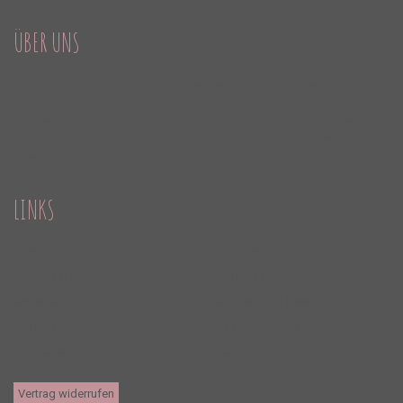
ÜBER UNS
Agnes Quiltshop ist ein Handarbeitsgeschäft mit den Schwerpunkten
Patchwork, Quilting und Heimdekoration. Wir führen ca. 1500
Patchworkstoffe und Baumwollstoffe bekannter Marken und Designer.
Ebenso finden Sie Leinenstoffe, Walkloden und Bekleidungsstoffe in
unserem Angebot.
LINKS
AGBS
ÜBER UNS
DATENSCHUTZ
AKTUELLES
WIDERRUF
VERSAND & LIEFERUNG
KONTAKT
ZAHLUNGSWEISEN
IMPRESSUM
FAQ
Vertrag widerrufen