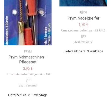
PRYM
Prym Nadelgreifer
1,70
€
Umsatzsteuerbefreit gemäß UStG
§19
zzgl.
Versand
Lieferzeit: ca. 2–3 Werktage
PRYM
Prym Nähmaschinen –
Pflegeset
3,95
€
Umsatzsteuerbefreit gemäß UStG
§19
zzgl.
Versand
Lieferzeit: ca. 2–3 Werktage