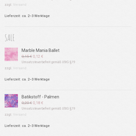
zzgl.
Versand
Lieferzeit: ca. 2–3 Werktage
SALE
Marble Mania Ballet
Ursprünglicher
Aktueller
0,15
€
0,12
€
Preis
Preis
Umsatzsteuerbefreit gemäß UStG §19
war:
ist:
zzgl.
Versand
0,15 €
0,12 €.
Lieferzeit: ca. 2–3 Werktage
Batikstoff - Palmen
Ursprünglicher
Aktueller
0,20
€
0,18
€
Preis
Preis
Umsatzsteuerbefreit gemäß UStG §19
war:
ist:
zzgl.
Versand
0,20 €
0,18 €.
Lieferzeit: ca. 2–3 Werktage