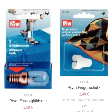
PRYM
Prym Fingerschutz
2,40
€
PRYM
Umsatzsteuerbefreit gemäß UStG
Prym Ersatzglühbirne
§19
3,50
€
zzgl.
Versand