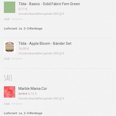
Tilda - Basics - Solid Fabric Fern Green
0,17
€
Umsatzsteuerbefreit gemäß UStG §19
zzgl.
Versand
Lieferzeit: ca. 2–3 Werktage
Tilda - Apple Bloom - Bänder Set
16,95
€
Umsatzsteuerbefreit gemäß UStG §19
zzgl.
Versand
SALE
Marble Mania Cor
Ursprünglicher
Aktueller
0,15
€
0,12
€
Preis
Preis
Umsatzsteuerbefreit gemäß UStG §19
war:
ist:
zzgl.
Versand
0,15 €
0,12 €.
Lieferzeit: ca. 2–3 Werktage