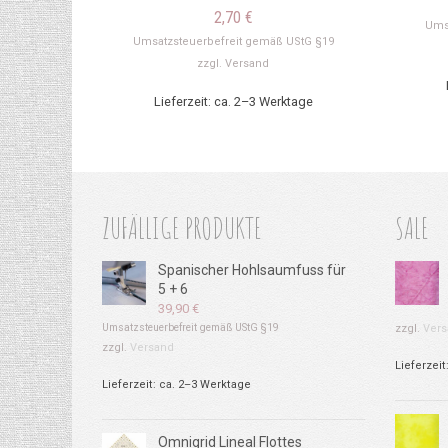
2,70
€
Ums
Umsatzsteuerbefreit gemäß UStG §19
zzgl.
Versand
Lieferzeit: ca. 2–3 Werktage
ZUFÄLLIGE PRODUKTE
SALE
Spanischer Hohlsaumfuss für
5 + 6
39,90
€
Umsatzsteuerbefreit gemäß UStG §19
zzgl.
Vers
zzgl.
Versand
Lieferzeit
Lieferzeit: ca. 2–3 Werktage
Omnigrid Lineal Flottes