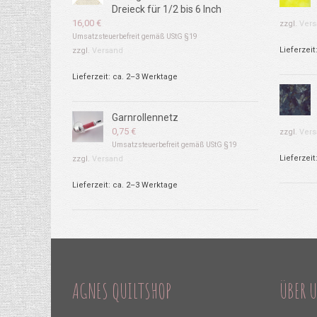
Dreieck für 1/2 bis 6 Inch
16,00
€
zzgl.
Vers
Umsatzsteuerbefreit gemäß UStG §19
Lieferzeit
zzgl.
Versand
Lieferzeit: ca. 2–3 Werktage
Garnrollennetz
0,75
€
zzgl.
Vers
Umsatzsteuerbefreit gemäß UStG §19
Lieferzeit
zzgl.
Versand
Lieferzeit: ca. 2–3 Werktage
AGNES QUILTSHOP
ÜBER 