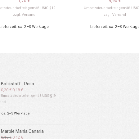
1,70
€
4,90
€
atzsteuerbefreit gemäß UStG §19
Umsatzsteuerbefreit gemäß UStG
zzgl.
Versand
zzgl.
Versand
Lieferzeit: ca. 2–3 Werktage
Lieferzeit: ca. 2–3 Werktag
Batikstoff - Rosa
Ursprünglicher
Aktueller
0,20
€
0,18
€
Preis
Preis
Umsatzsteuerbefreit gemäß UStG §19
war:
ist:
and
0,20 €
0,18 €.
: ca. 2–3 Werktage
Marble Mania Canaria
Ursprünglicher
Aktueller
0,15
€
0,12
€