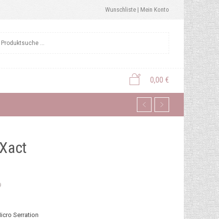
Wunschliste |
Mein Konto
0,00
€
Xact
9
icro Serration