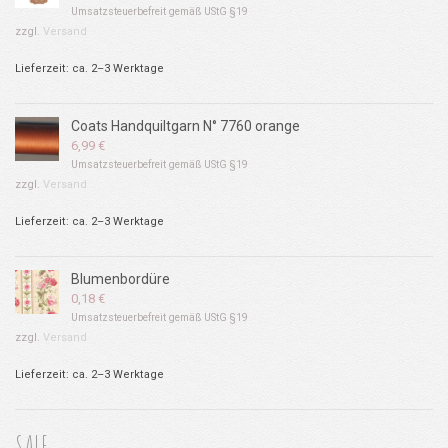
Umsatzsteuerbefreit gemäß UStG §19
zzgl.
Versand
Lieferzeit: ca. 2–3 Werktage
Coats Handquiltgarn N° 7760 orange
6,99
€
Umsatzsteuerbefreit gemäß UStG §19
zzgl.
Versand
Lieferzeit: ca. 2–3 Werktage
Blumenbordüre
0,18
€
Umsatzsteuerbefreit gemäß UStG §19
zzgl.
Versand
Lieferzeit: ca. 2–3 Werktage
SALE