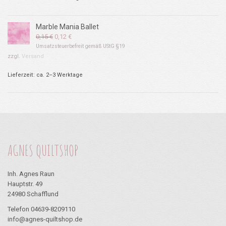
Marble Mania Ballet
Ursprünglicher
Aktueller
0,15
€
0,12
€
Preis
Preis
Umsatzsteuerbefreit gemäß UStG §19
war:
ist:
zzgl.
Versand
0,15 €
0,12 €.
Lieferzeit: ca. 2–3 Werktage
AGNES QUILTSHOP
Inh. Agnes Raun
Hauptstr. 49
24980 Schafflund
Telefon 04639-8209110
info@agnes-quiltshop.de