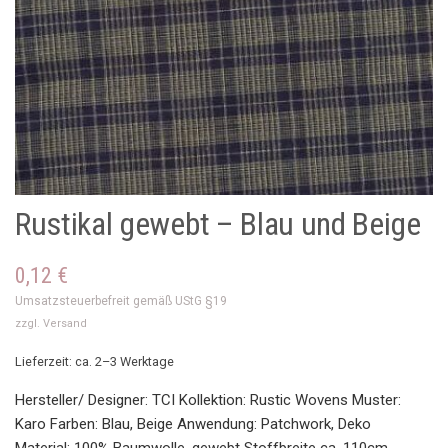
Rustikal gewebt – Blau und Beige
0,12
€
Umsatzsteuerbefreit gemäß UStG §19
zzgl.
Versand
Lieferzeit: ca. 2–3 Werktage
Hersteller/ Designer: TCI Kollektion: Rustic Wovens Muster:
Karo Farben: Blau, Beige Anwendung: Patchwork, Deko
Material: 100% Baumwolle, gewebt Stoffbreite ca. 110cm