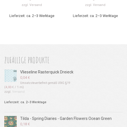
zzgl.
Versand
zzgl.
Versand
Lieferzeit: ca. 2–3 Werktage
Lieferzeit: ca. 2–3 Werktage
ZUFÄLLIGE PRODUKTE
Vlieseline Rasterquick Dreieck
0,04
€
Umsatzsteuerbefreit gemäß UStG §19
(
4,00
€
/ 1 m)
zzgl.
Versand
Lieferzeit: ca. 2–3 Werktage
Tilda - Spring Diaries - Garden Flowers Ocean Green
0,18
€