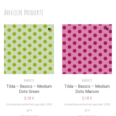
Ähnliche Produkte
BASICS
BASICS
Tilda – Basics – Medium
Tilda – Basics – Medium
Dots Green
Dots Maroon
0,18
€
0,18
€
Umsatzsteuerbefreit gemäß UStG
Umsatzsteuerbefreit gemäß UStG
§19
§19