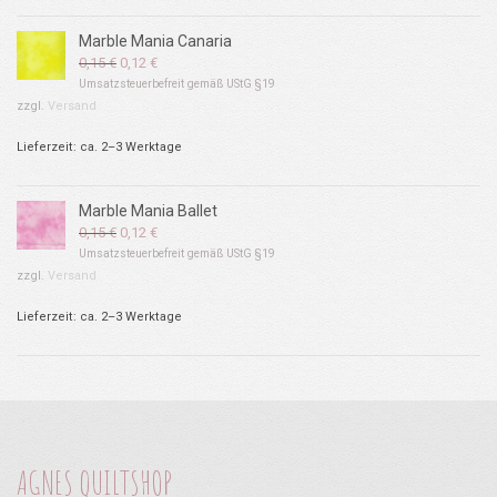
Marble Mania Canaria
Ursprünglicher
Aktueller
0,15
€
0,12
€
Preis
Preis
Umsatzsteuerbefreit gemäß UStG §19
war:
ist:
zzgl.
Versand
0,15 €
0,12 €.
Lieferzeit: ca. 2–3 Werktage
Marble Mania Ballet
Ursprünglicher
Aktueller
0,15
€
0,12
€
Preis
Preis
Umsatzsteuerbefreit gemäß UStG §19
war:
ist:
zzgl.
Versand
0,15 €
0,12 €.
Lieferzeit: ca. 2–3 Werktage
AGNES QUILTSHOP