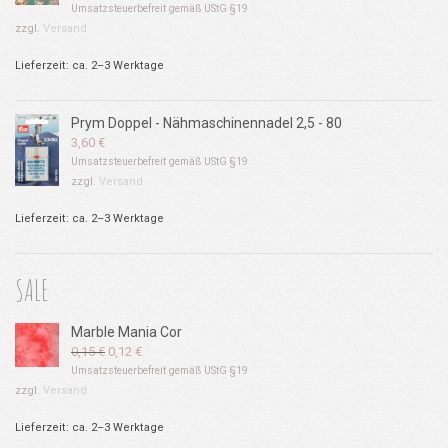
Umsatzsteuerbefreit gemäß UStG §19
zzgl.
Versand
Lieferzeit: ca. 2–3 Werktage
Prym Doppel - Nähmaschinennadel 2,5 - 80
3,60
€
Umsatzsteuerbefreit gemäß UStG §19
zzgl.
Versand
Lieferzeit: ca. 2–3 Werktage
SALE
Marble Mania Cor
Ursprünglicher
Aktueller
0,15
€
0,12
€
Preis
Preis
Umsatzsteuerbefreit gemäß UStG §19
war:
ist:
zzgl.
Versand
0,15 €
0,12 €.
Lieferzeit: ca. 2–3 Werktage