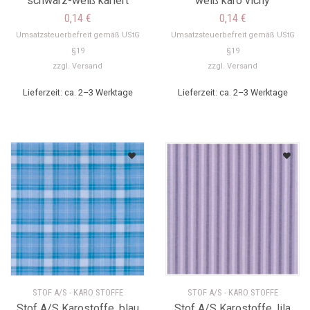
schwarz-weiß kariert
weiß karo vichy
0,14
€
0,14
€
Umsatzsteuerbefreit gemäß UStG
Umsatzsteuerbefreit gemäß UStG
§19
§19
zzgl.
Versand
zzgl.
Versand
Lieferzeit: ca. 2–3 Werktage
Lieferzeit: ca. 2–3 Werktage
STOF A/S - KARO STOFFE
STOF A/S - KARO STOFFE
Stof A/S Karostoffe, blau
Stof A/S Karostoffe, lila