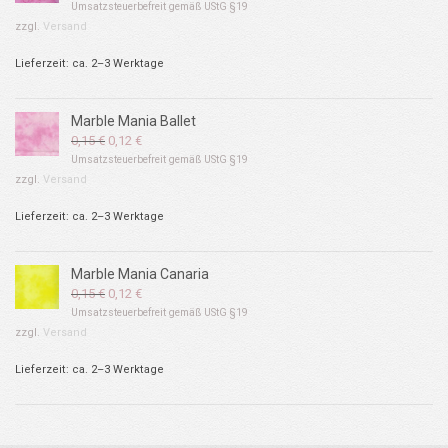
Preis
Preis
Umsatzsteuerbefreit gemäß UStG §19
war:
ist:
zzgl.
Versand
0,20 €
0,18 €.
Lieferzeit: ca. 2–3 Werktage
Marble Mania Ballet
Ursprünglicher
Aktueller
0,15
€
0,12
€
Preis
Preis
Umsatzsteuerbefreit gemäß UStG §19
war:
ist:
zzgl.
Versand
0,15 €
0,12 €.
Lieferzeit: ca. 2–3 Werktage
Marble Mania Canaria
Ursprünglicher
Aktueller
0,15
€
0,12
€
Preis
Preis
Umsatzsteuerbefreit gemäß UStG §19
war:
ist:
zzgl.
Versand
0,15 €
0,12 €.
Lieferzeit: ca. 2–3 Werktage