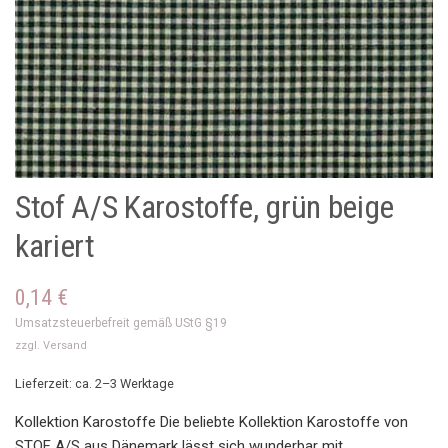
Stof A/S Karostoffe, grün beige
kariert
0,14
€
Umsatzsteuerbefreit gemäß UStG §19
zzgl.
Versand
Lieferzeit: ca. 2–3 Werktage
Kollektion Karostoffe Die beliebte Kollektion Karostoffe von
STOF A/S aus Dänemark lässt sich wunderbar mit