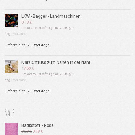
LKW - Bagger - Landmaschinen
0,18
€
Umsatzsteuerbefreit gemäß UStG §19
zzgl.
Versand
Lieferzeit: ca. 2–3 Werktage
Klarsichtfuss zum Nähen in der Naht
17,50
€
Umsatzsteuerbefreit gemäß UStG §19
zzgl.
Versand
Lieferzeit: ca. 2–3 Werktage
SALE
Batikstoff - Rosa
Ursprünglicher
Aktueller
0,20
€
0,18
€