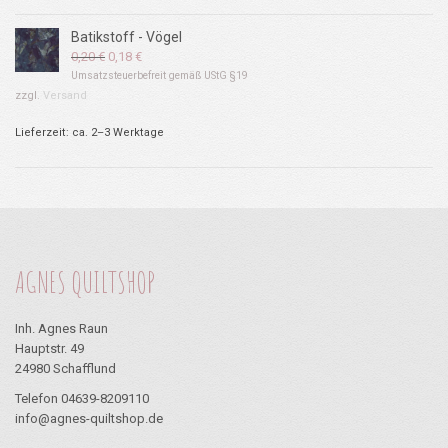
Batikstoff - Vögel
Ursprünglicher
Aktueller
0,20
€
0,18
€
Preis
Preis
Umsatzsteuerbefreit gemäß UStG §19
war:
ist:
zzgl.
Versand
0,20 €
0,18 €.
Lieferzeit: ca. 2–3 Werktage
AGNES QUILTSHOP
Inh. Agnes Raun
Hauptstr. 49
24980 Schafflund
Telefon 04639-8209110
info@agnes-quiltshop.de