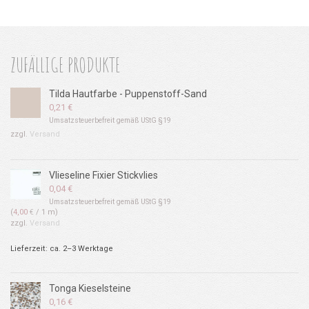
ZUFÄLLIGE PRODUKTE
Tilda Hautfarbe - Puppenstoff-Sand
0,21
€
Umsatzsteuerbefreit gemäß UStG §19
zzgl.
Versand
Vlieseline Fixier Stickvlies
0,04
€
Umsatzsteuerbefreit gemäß UStG §19
(
4,00
€
/ 1 m)
zzgl.
Versand
Lieferzeit: ca. 2–3 Werktage
Tonga Kieselsteine
0,16
€