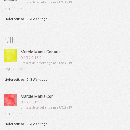
Umsatzsteuerbefreit gemäß UStG §19
zzgl.
Versand
Lieferzeit: ca. 2–3 Werktage
SALE
Marble Mania Canaria
Ursprünglicher
Aktueller
0,15
€
0,12
€
Preis
Preis
Umsatzsteuerbefreit gemäß UStG §19
war:
ist:
zzgl.
Versand
0,15 €
0,12 €.
Lieferzeit: ca. 2–3 Werktage
Marble Mania Cor
Ursprünglicher
Aktueller
0,15
€
0,12
€
Preis
Preis
Umsatzsteuerbefreit gemäß UStG §19
war:
ist:
zzgl.
Versand
0,15 €
0,12 €.
Lieferzeit: ca. 2–3 Werktage