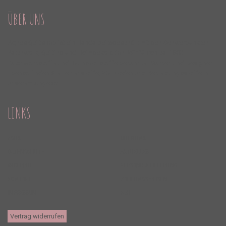
ÜBER UNS
Agnes Quiltshop ist ein Handarbeitsgeschäft mit den Schwerpunkten
Patchwork, Quilting und Heimdekoration. Wir führen ca. 1500
Patchworkstoffe und Baumwollstoffe bekannter Marken und Designer.
Ebenso finden Sie Leinenstoffe, Walkloden und Bekleidungsstoffe in
unserem Angebot.
LINKS
AGBS
ÜBER UNS
DATENSCHUTZ
AKTUELLES
WIDERRUF
VERSAND & LIEFERUNG
KONTAKT
ZAHLUNGSWEISEN
IMPRESSUM
FAQ
Vertrag widerrufen