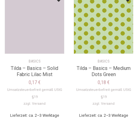
BASICS
BASICS
Tilda – Basics – Solid
Tilda – Basics – Medium
Fabric Lilac Mist
Dots Green
0,17
€
0,18
€
Umsatzsteuerbefreit gemäß UStG
Umsatzsteuerbefreit gemäß UStG
§19
§19
zzgl.
Versand
zzgl.
Versand
Lieferzeit: ca. 2–3 Werktage
Lieferzeit: ca. 2–3 Werktage