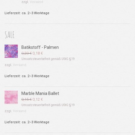
zzgl.
Versand
Lieferzeit: ca. 2–3 Werktage
SALE
Batikstoff - Palmen
Ursprünglicher
Aktueller
0,20
€
0,18
€
Preis
Preis
Umsatzsteuerbefreit gemäß UStG §19
war:
ist:
zzgl.
Versand
0,20 €
0,18 €.
Lieferzeit: ca. 2–3 Werktage
Marble Mania Ballet
Ursprünglicher
Aktueller
0,15
€
0,12
€
Preis
Preis
Umsatzsteuerbefreit gemäß UStG §19
war:
ist:
zzgl.
Versand
0,15 €
0,12 €.
Lieferzeit: ca. 2–3 Werktage