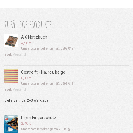
ZUFÄLLIGE PRODUKTE
A 6 Notizbuch
4,90
€
Umsatzsteuerbefreit gemäß UStG §19
zzgl.
Versand
Gestreift - lila, rot, beige
0,17
€
Umsatzsteuerbefreit gemäß UStG §19
zzgl.
Versand
Lieferzeit: ca. 2–3 Werktage
Prym Fingerschutz
2,40
€
Umsatzsteuerbefreit gemäß UStG §19