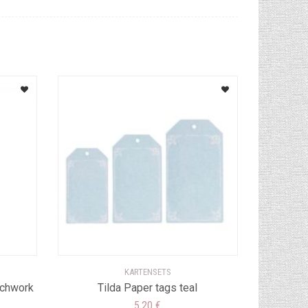
KARTENSETS
tchwork
Tilda Paper tags teal
5,20
€