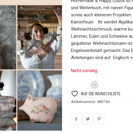
Homemade & Happy (Glück ist h
und Winterbuch, mit naiven Figu
sowie auch kleineren Projekten.
Kaminfeuer. Ihr werdet Applikat
Weihnachtsschmuck, warme kusch
Lämmer, Eulen und Schweine auf
gequilteter Weihnachtsmann ist 
Engelswerkstatt gemacht. Das B
Anleitungen sind auf Englisch 
Nicht vorrätig
AUF DIE WUNSCHLISTE
Artikelnummer:
480744