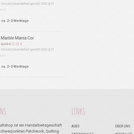
Preis
Preis
Umsatzsteuerbefreit gemäß UStG §19
war:
ist:
and
0,15 €
0,12 €.
: ca. 2–3 Werktage
Marble Mania Cor
Ursprünglicher
Aktueller
0,15
€
0,12
€
Preis
Preis
Umsatzsteuerbefreit gemäß UStG §19
war:
ist:
and
0,15 €
0,12 €.
: ca. 2–3 Werktage
UNS
LINKS
iltshop ist ein Handarbeitsgeschäft
AGBS
ÜBER UNS
Schwerpunkten Patchwork, Quilting