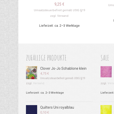
9,25
€
Ums
Umsatzsteuerbefreit gemäß UStG §19
zzgl.
Versand
Lieferzeit: ca. 2–3 Werktage
ZUFÄLLIGE PRODUKTE
SALE
Clover Jo-Jo Schablone klein
4,75
€
Umsatzsteuerbefreit gemäß UStG §19
zzgl.
Versand
zzgl.
Vers
Lieferzeit: ca. 2–3 Werktage
Lieferzeit
Quilters Uni royalblau
0,10
€