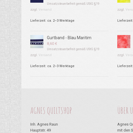
Umsatzsteuerbefreit gemäß UStG §19
zzgl.
Versand
zzgl.
Vers
Lieferzeit: ca. 2–3 Werktage
Lieferzeit
Gurtband - Blau Maritim
8,60
€
Umsatzsteuerbefreit gemäß UStG §19
zzgl.
Versand
zzgl.
Vers
Lieferzeit: ca. 2–3 Werktage
Lieferzeit
AGNES QUILTSHOP
ÜBER 
Inh. Agnes Raun
Agnes Qu
Hauptstr. 49
mit den 