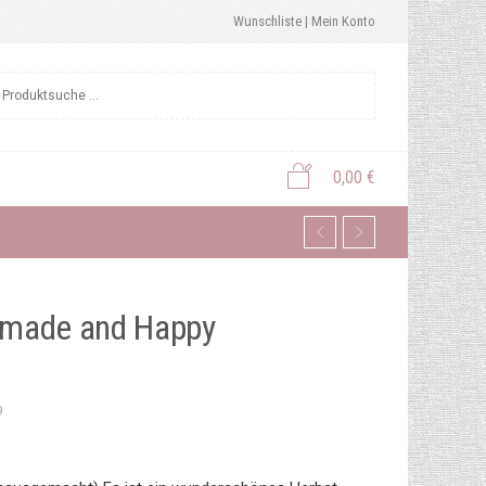
Wunschliste |
Mein Konto
0,00
€
emade and Happy
9