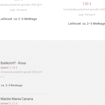
7,90
€
atzsteuerbefreit gemäß UStG §19
Umsatzsteuerbefreit gemäß UStG
zzgl.
Versand
zzgl.
Versand
Lieferzeit: ca. 2–3 Werktage
Lieferzeit: ca. 2–3 Werktag
Batikstoff - Rosa
Ursprünglicher
Aktueller
0,20
€
0,18
€
Preis
Preis
Umsatzsteuerbefreit gemäß UStG §19
war:
ist:
and
0,20 €
0,18 €.
: ca. 2–3 Werktage
Marble Mania Canaria
Ursprünglicher
Aktueller
0,15
€
0,12
€