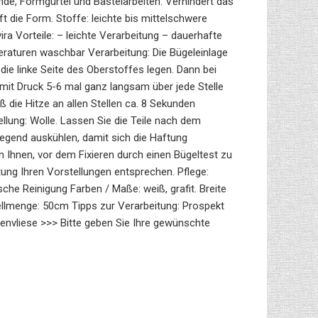
ünde, Formgürtel und Bastelarbeiten. Verhindert das
 die Form. Stoffe: leichte bis mittelschwere
ira Vorteile: – leichte Verarbeitung – dauerhafte
raturen waschbar Verarbeitung: Die Bügeleinlage
die linke Seite des Oberstoffes legen. Dann bei
mit Druck 5-6 mal ganz langsam über jede Stelle
aß die Hitze an allen Stellen ca. 8 Sekunden
ellung: Wolle. Lassen Sie die Teile nach dem
liegend auskühlen, damit sich die Haftung
en Ihnen, vor dem Fixieren durch einen Bügeltest zu
ftung Ihren Vorstellungen entsprechen. Pflege:
he Reinigung Farben / Maße: weiß, grafit. Breite
llmenge: 50cm Tipps zur Verarbeitung: Prospekt
nvliese >>> Bitte geben Sie Ihre gewünschte