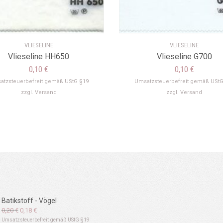
VLIESELINE
VLIESELINE
Vlieseline HH650
Vlieseline G700
0,10
€
0,10
€
atzsteuerbefreit gemäß UStG §19
Umsatzsteuerbefreit gemäß UStG
zzgl.
Versand
zzgl.
Versand
Batikstoff - Vögel
Ursprünglicher
Aktueller
0,20
€
0,18
€
Preis
Preis
Umsatzsteuerbefreit gemäß UStG §19