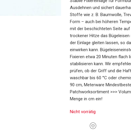
Stabile Fixiereinlage für Formb
Ausdehnen und sichert dauerhaft
Stoffe wie z. B. Baumwolle, Trev
Form – auch bei höheren Tempe
mit der beschichteten Seite auf 
trockener Hitze das Bügeleisen 
der Einlage gleiten lassen, so d
einwirken kann. Bügeleiseneinst
Fixieren etwa 20 Minuten flach 
stabilisieren kann. Wir empfehl
prüfen, ob der Griff und die Ha
waschbar bis 60 °C oder chemisc
90 cm, Meterware Mindestbeste
Patchworksortiment >>> Volume
Menge in cm ein!
Nicht vorrätig