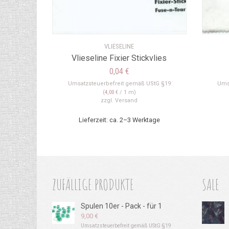
VLIESELINE
Vlieseline Fixier Stickvlies
0,04
€
Umsatzsteuerbefreit gemäß UStG §19
Ums
(
4,00
€
/ 1 m)
zzgl.
Versand
Lieferzeit: ca. 2–3 Werktage
ZUFÄLLIGE PRODUKTE
SALE
Spulen 10er - Pack - für 1
9,00
€
Umsatzsteuerbefreit gemäß UStG §19