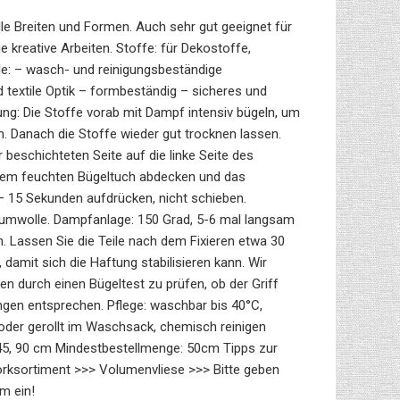
le Breiten und Formen. Auch sehr gut geeignet für
 kreative Arbeiten. Stoffe: für Dekostoffe,
le: – wasch- und reinigungsbeständige
 textile Optik – formbeständig – sicheres und
g: Die Stoffe vorab mit Dampf intensiv bügeln, um
. Danach die Stoffe wieder gut trocknen lassen.
 beschichteten Seite auf die linke Seite des
inem feuchten Bügeltuch abdecken und das
t – 15 Sekunden aufdrücken, nicht schieben.
aumwolle. Dampfanlage: 150 Grad, 5-6 mal langsam
en. Lassen Sie die Teile nach dem Fixieren etwa 30
 damit sich die Haftung stabilisieren kann. Wir
en durch einen Bügeltest zu prüfen, ob der Griff
ngen entsprechen. Pflege: waschbar bis 40°C,
der gerollt im Waschsack, chemisch reinigen
 45, 90 cm Mindestbestellmenge: 50cm Tipps zur
rksortiment >>> Volumenvliese >>> Bitte geben
m ein!