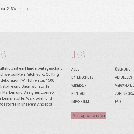
0,15 €
0,12 €.
: ca. 2–3 Werktage
UNS
LINKS
iltshop ist ein Handarbeitsgeschäft
AGBS
ÜBER UNS
Schwerpunkten Patchwork, Quilting
DATENSCHUTZ
AKTUELLES
dekoration. Wir führen ca. 1500
WIDERRUF
VERSAND & 
kstoffe und Baumwollstoffe
r Marken und Designer. Ebenso
KONTAKT
ZAHLUNGSW
ie Leinenstoffe, Walkloden und
IMPRESSUM
FAQ
ngsstoffe in unserem Angebot.
Vertrag widerrufen