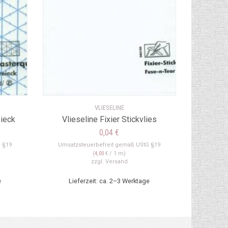
VLIESELINE
eieck
Vlieseline Fixier Stickvlies
0,04
€
 §19
Umsatzsteuerbefreit gemäß UStG §19
(
4,00
€
/ 1 m)
zzgl.
Versand
e
Lieferzeit: ca. 2–3 Werktage