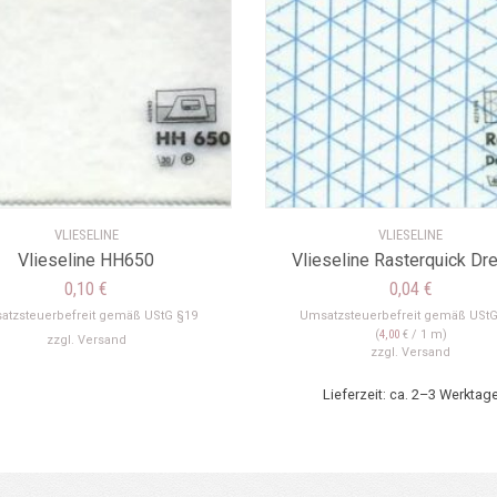
VLIESELINE
VLIESELINE
Vlieseline HH650
Vlieseline Rasterquick Dr
0,10
€
0,04
€
atzsteuerbefreit gemäß UStG §19
Umsatzsteuerbefreit gemäß UStG
(
4,00
€
/ 1 m)
zzgl.
Versand
zzgl.
Versand
Lieferzeit: ca. 2–3 Werktag