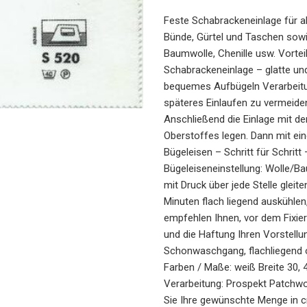
Feste Schabrackeneinlage für al
Bünde, Gürtel und Taschen sowie
Baumwolle, Chenille usw. Vortei
Schabrackeneinlage – glatte und
bequemes Aufbügeln Verarbeitun
späteres Einlaufen zu vermeiden
Anschließend die Einlage mit der
Oberstoffes legen. Dann mit e
Bügeleisen – Schritt für Schrit
Bügeleiseneinstellung: Wolle/B
mit Druck über jede Stelle gleit
Minuten flach liegend auskühlen,
empfehlen Ihnen, vor dem Fixier
und die Haftung Ihren Vorstellu
Schonwaschgang, flachliegend o
Farben / Maße: weiß Breite 30,
Verarbeitung: Prospekt Patchwo
Sie Ihre gewünschte Menge in c