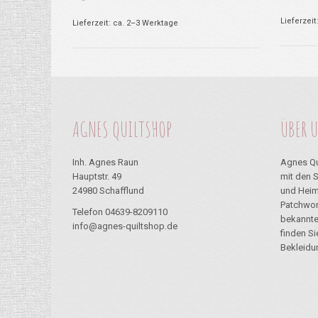
Lieferzeit
Lieferzeit: ca. 2–3 Werktage
AGNES QUILTSHOP
ÜBER 
Inh. Agnes Raun
Agnes Qu
Hauptstr. 49
mit den 
24980 Schafflund
und Heim
Patchwor
Telefon 04639-8209110
bekannte
info@agnes-quiltshop.de
finden S
Bekleidu