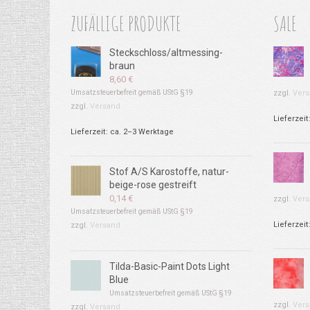
ZUFÄLLIGE PRODUKTE
SALE
Steckschloss/altmessing-
braun
8,60
€
Umsatzsteuerbefreit gemäß UStG §19
zzgl.
Vers
zzgl.
Versand
Lieferzeit
Lieferzeit: ca. 2–3 Werktage
Stof A/S Karostoffe, natur-
beige-rose gestreift
0,14
€
zzgl.
Vers
Umsatzsteuerbefreit gemäß UStG §19
Lieferzeit
zzgl.
Versand
Tilda-Basic-Paint Dots Light
Blue
Umsatzsteuerbefreit gemäß UStG §19
zzgl.
Vers
zzgl.
Versand