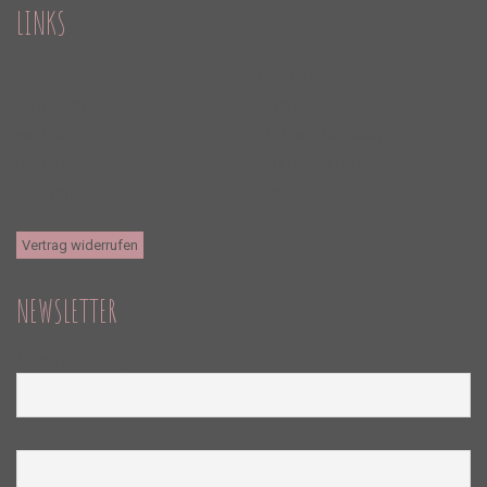
LINKS
AGBS
ÜBER UNS
DATENSCHUTZ
AKTUELLES
WIDERRUF
VERSAND & LIEFERUNG
KONTAKT
ZAHLUNGSWEISEN
IMPRESSUM
FAQ
Vertrag widerrufen
NEWSLETTER
Name (optional)
E-Mailadresse