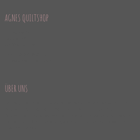
AGNES QUILTSHOP
Inh. Agnes Raun
Hauptstr. 49
24980 Schafflund
Telefon 04639-8209110
info@agnes-quiltshop.de
ÜBER UNS
Agnes Quiltshop ist ein Handarbeitsgeschäft mit den Schwerpunkten
Patchwork, Quilting und Heimdekoration. Wir führen ca. 1500
Patchworkstoffe und Baumwollstoffe bekannter Marken und Designer.
Ebenso finden Sie Leinenstoffe, Walkloden und Bekleidungsstoffe in
unserem Angebot.