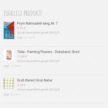
ZUFÄLLIGE PRODUKTE
Prym Nähnadeln lang, Nr. 7
2,70
€
Umsatzsteuerbefreit gemäß UStG §19
zzgl.
Versand
Tilda - Painting Flowers - Dekoband -Breit
17,90
€
Umsatzsteuerbefreit gemäß UStG §19
zzgl.
Versand
Groß Kariert Grün Natur
0,18
€
Umsatzsteuerbefreit gemäß UStG §19
zzgl.
Versand