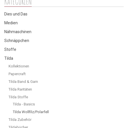
KATEGORIEN
Dies und Das
Medien
Nähmaschinen
Schnäppchen
Stoffe
Tilda
Kollektionen
Papercraft
Tilda Band & Garn
Tilda Raritäten
Tilda Stoffe
Tilda - Basics
Tilda Wollfilz/Polarfell
Tilda Zubehör
Tildabücher