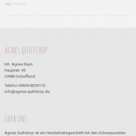
war:
ist:
zzgl.
Versand
0,15 €
0,12 €.
AGNES QUILTSHOP
Inh. Agnes Raun
Hauptstr. 49
24980 Schafflund
Telefon 04639-8209110
info@agnes-quiltshop.de
ÜBER UNS
Agnes Quiltshop ist ein Handarbeitsgeschäft mit den Schwerpunkten