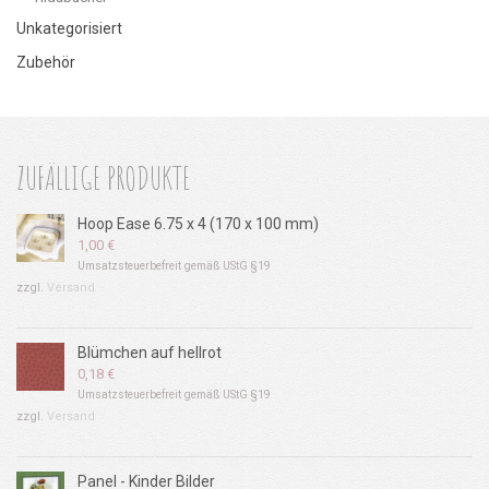
Unkategorisiert
Zubehör
ZUFÄLLIGE PRODUKTE
Hoop Ease 6.75 x 4 (170 x 100 mm)
1,00
€
Umsatzsteuerbefreit gemäß UStG §19
zzgl.
Versand
Blümchen auf hellrot
0,18
€
Umsatzsteuerbefreit gemäß UStG §19
zzgl.
Versand
Panel - Kinder Bilder