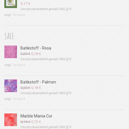
0,17
€
Umsatzsteuerbefreit gemäß UStG §19
zzgl.
Versand
SALE
Batikstoff - Rosa
Ursprünglicher
Aktueller
0,20
€
0,18
€
Preis
Preis
Umsatzsteuerbefreit gemäß UStG §19
war:
ist:
zzgl.
Versand
0,20 €
0,18 €.
Batikstoff - Palmen
Ursprünglicher
Aktueller
0,20
€
0,18
€
Preis
Preis
Umsatzsteuerbefreit gemäß UStG §19
war:
ist:
zzgl.
Versand
0,20 €
0,18 €.
Marble Mania Cor
Ursprünglicher
Aktueller
0,15
€
0,12
€
Preis
Preis
Umsatzsteuerbefreit gemäß UStG §19