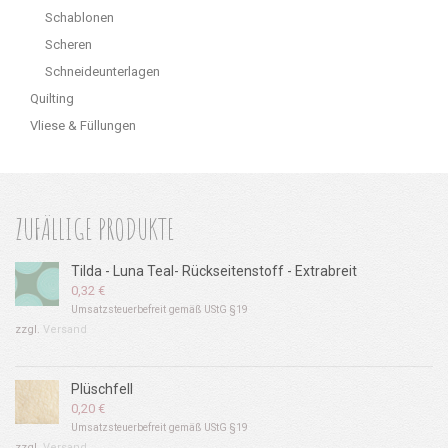
Schablonen
Scheren
Schneideunterlagen
Quilting
Vliese & Füllungen
ZUFÄLLIGE PRODUKTE
Tilda - Luna Teal- Rückseitenstoff - Extrabreit
0,32
€
Umsatzsteuerbefreit gemäß UStG §19
zzgl.
Versand
Plüschfell
0,20
€
Umsatzsteuerbefreit gemäß UStG §19
zzgl.
Versand