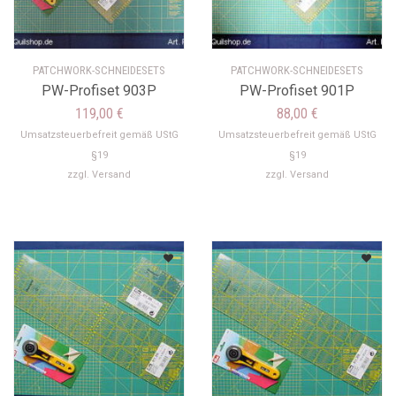
PATCHWORK-SCHNEIDESETS
PATCHWORK-SCHNEIDESETS
PW-Profiset 903P
PW-Profiset 901P
119,00
€
88,00
€
Umsatzsteuerbefreit gemäß UStG
Umsatzsteuerbefreit gemäß UStG
§19
§19
zzgl.
Versand
zzgl.
Versand