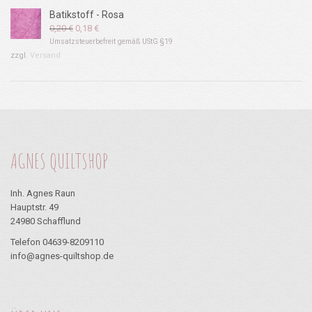
Batikstoff - Rosa
Ursprünglicher
Aktueller
0,20
€
0,18
€
Preis
Preis
Umsatzsteuerbefreit gemäß UStG §19
war:
ist:
zzgl.
Versand
0,20 €
0,18 €.
AGNES QUILTSHOP
Inh. Agnes Raun
Hauptstr. 49
24980 Schafflund
Telefon 04639-8209110
info@agnes-quiltshop.de