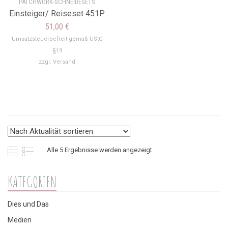
PATCHWORK-SCHNEIDESETS
Einsteiger/ Reiseset 451P
51,00
€
Umsatzsteuerbefreit gemäß UStG
§19
zzgl.
Versand
Nach
Alle 5 Ergebnisse werden angezeigt
Aktualität
KATEGORIEN
sortiert
Dies und Das
Medien