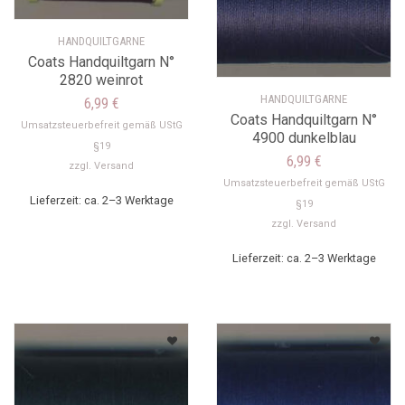
HANDQUILTGARNE
Coats Handquiltgarn N°
2820 weinrot
HANDQUILTGARNE
6,99
€
Coats Handquiltgarn N°
Umsatzsteuerbefreit gemäß UStG
4900 dunkelblau
§19
6,99
€
zzgl.
Versand
Umsatzsteuerbefreit gemäß UStG
Lieferzeit: ca. 2–3 Werktage
§19
zzgl.
Versand
Lieferzeit: ca. 2–3 Werktage