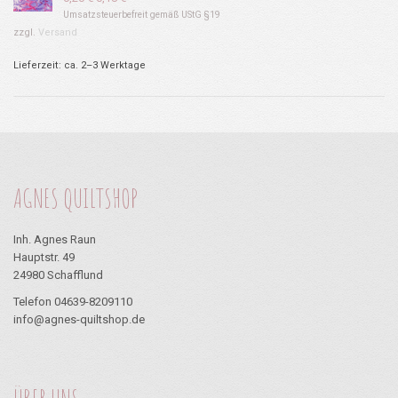
Preis
Preis
Umsatzsteuerbefreit gemäß UStG §19
war:
ist:
zzgl.
Versand
0,20 €
0,18 €.
Lieferzeit: ca. 2–3 Werktage
AGNES QUILTSHOP
Inh. Agnes Raun
Hauptstr. 49
24980 Schafflund
Telefon 04639-8209110
info@agnes-quiltshop.de