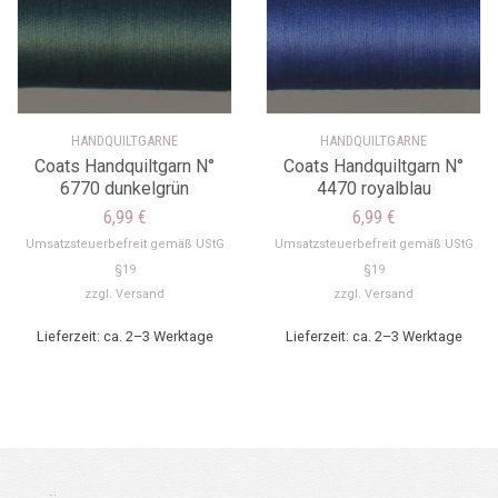
HANDQUILTGARNE
HANDQUILTGARNE
Coats Handquiltgarn N°
Coats Handquiltgarn N°
6770 dunkelgrün
4470 royalblau
6,99
€
6,99
€
Umsatzsteuerbefreit gemäß UStG
Umsatzsteuerbefreit gemäß UStG
§19
§19
zzgl.
Versand
zzgl.
Versand
Lieferzeit: ca. 2–3 Werktage
Lieferzeit: ca. 2–3 Werktage