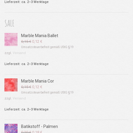
Lieferzeit: ca. 2–3 Werktage
SALE
Marble Mania Ballet
Ursprünglicher
Aktueller
0,15
€
0,12
€
Preis
Preis
Umsatzsteuerbefreit gemäß UStG §19
war:
ist:
zzgl.
Versand
0,15 €
0,12 €.
Lieferzeit: ca. 2–3 Werktage
Marble Mania Cor
Ursprünglicher
Aktueller
0,15
€
0,12
€
Preis
Preis
Umsatzsteuerbefreit gemäß UStG §19
war:
ist:
zzgl.
Versand
0,15 €
0,12 €.
Lieferzeit: ca. 2–3 Werktage
Batikstoff - Palmen
Ursprünglicher
Aktueller
0,20
€
0,18
€