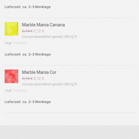
0,20 €
0,18 €.
Lieferzeit: ca. 2–3 Werktage
Marble Mania Canaria
Ursprünglicher
Aktueller
0,15
€
0,12
€
Preis
Preis
Umsatzsteuerbefreit gemäß UStG §19
war:
ist:
zzgl.
Versand
0,15 €
0,12 €.
Lieferzeit: ca. 2–3 Werktage
Marble Mania Cor
Ursprünglicher
Aktueller
0,15
€
0,12
€
Preis
Preis
Umsatzsteuerbefreit gemäß UStG §19
war:
ist:
zzgl.
Versand
0,15 €
0,12 €.
Lieferzeit: ca. 2–3 Werktage