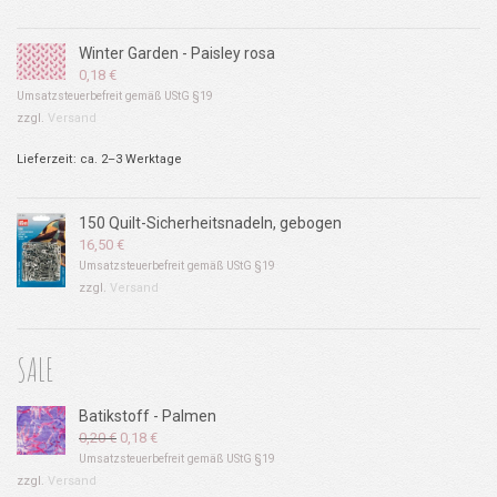
Winter Garden - Paisley rosa
0,18
€
Umsatzsteuerbefreit gemäß UStG §19
zzgl.
Versand
Lieferzeit: ca. 2–3 Werktage
150 Quilt-Sicherheitsnadeln, gebogen
16,50
€
Umsatzsteuerbefreit gemäß UStG §19
zzgl.
Versand
SALE
Batikstoff - Palmen
Ursprünglicher
Aktueller
0,20
€
0,18
€
Preis
Preis
Umsatzsteuerbefreit gemäß UStG §19
war:
ist:
zzgl.
Versand