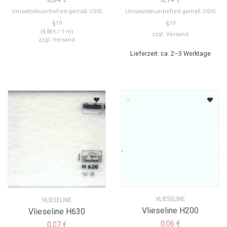
Umsatzsteuerbefreit gemäß UStG
Umsatzsteuerbefreit gemäß UStG
§19
§19
(
4,00
€
/ 1 m)
zzgl.
Versand
zzgl.
Versand
Lieferzeit: ca. 2–3 Werktage
VLIESELINE
VLIESELINE
Vlieseline H200
Vlieseline H630
0,06
€
0,07
€