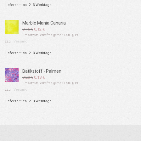
Lieferzeit: ca. 2–3 Werktage
Marble Mania Canaria
Ursprünglicher
Aktueller
0,15
€
0,12
€
Preis
Preis
Umsatzsteuerbefreit gemäß UStG §19
war:
ist:
zzgl.
Versand
0,15 €
0,12 €.
Lieferzeit: ca. 2–3 Werktage
Batikstoff - Palmen
Ursprünglicher
Aktueller
0,20
€
0,18
€
Preis
Preis
Umsatzsteuerbefreit gemäß UStG §19
war:
ist:
zzgl.
Versand
0,20 €
0,18 €.
Lieferzeit: ca. 2–3 Werktage