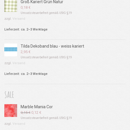
Groß Kariert Grün Natur
0,18
€
Umsatzsteuerbefreit gemäß UStG §19
zzgl.
Versand
Lieferzeit: ca. 2–3 Werktage
Tilda Dekoband blau - weiss kariert
2,95
€
Umsatzsteuerbefreit gemäß UStG §19
zzgl.
Versand
Lieferzeit: ca. 2–3 Werktage
SALE
Marble Mania Cor
Ursprünglicher
Aktueller
0,15
€
0,12
€
Preis
Preis
Umsatzsteuerbefreit gemäß UStG §19
war:
ist:
zzgl.
Versand
0,15 €
0,12 €.