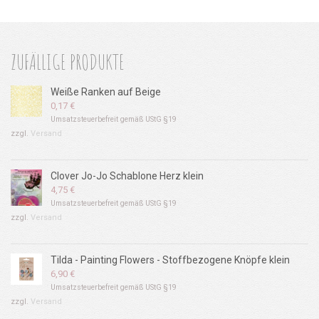
ZUFÄLLIGE PRODUKTE
Weiße Ranken auf Beige
0,17
€
Umsatzsteuerbefreit gemäß UStG §19
zzgl.
Versand
Clover Jo-Jo Schablone Herz klein
4,75
€
Umsatzsteuerbefreit gemäß UStG §19
zzgl.
Versand
Tilda - Painting Flowers - Stoffbezogene Knöpfe klein
6,90
€
Umsatzsteuerbefreit gemäß UStG §19
zzgl.
Versand