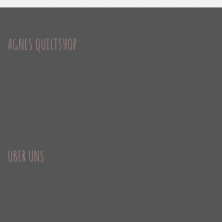
AGNES QUILTSHOP
Inh. Agnes Raun
Hauptstr. 49
24980 Schafflund
Telefon 04639-8209110
info@agnes-quiltshop.de
ÜBER UNS
Agnes Quiltshop ist ein Handarbeitsgeschäft mit den Schwerpunkten
Patchwork, Quilting und Heimdekoration. Wir führen ca. 1500
Patchworkstoffe und Baumwollstoffe bekannter Marken und Designer.
Ebenso finden Sie Leinenstoffe, Walkloden und Bekleidungsstoffe in
unserem Angebot.