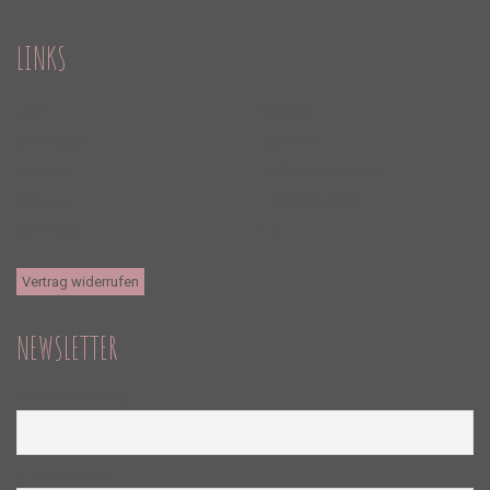
LINKS
AGBS
ÜBER UNS
DATENSCHUTZ
AKTUELLES
WIDERRUF
VERSAND & LIEFERUNG
KONTAKT
ZAHLUNGSWEISEN
IMPRESSUM
FAQ
Vertrag widerrufen
NEWSLETTER
Name (optional)
E-Mailadresse